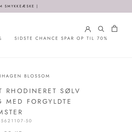
OM SMYKKEÆSKE |
%
SIDSTE CHANCE SPAR OP TIL 70%
%
SIDSTE CHANCE SPAR OP TIL 70%
NHAGEN BLOSSOM
T RHODINERET SØLV
G MED FORGYLDTE
MSTER
25621107-50