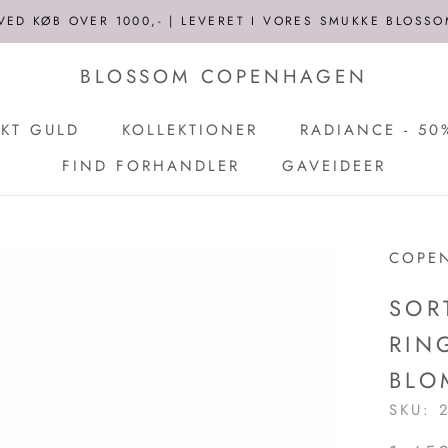
 VED KØB OVER 1000,- | LEVERET I VORES SMUKKE BLOSS
BLOSSOM COPENHAGEN
KT GULD
KOLLEKTIONER
RADIANCE - 50
FIND FORHANDLER
GAVEIDEER
FIND FORHANDLER
GAVEIDEER
RADIANCE - 50
COPE
SOR
RIN
BLO
SKU: