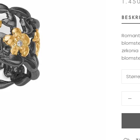
1.45
BESKR
Romantis
blomste
zirkonia
blomst
Større