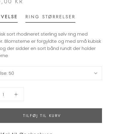
0,00 KR
IVELSE
RING STØRRELSER
k sort rhodineret sterling sølv ring med
r. Blomsterne er forgyldte og med små kubisk
 og der sidder en sort bånd rundt der holder
erne
lse:
50
TILFØJ TIL KURV