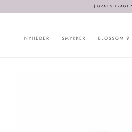
Spring
| GRATIS FRAGT
til
indhold
NYHEDER
SMYKKER
BLOSSOM 9 